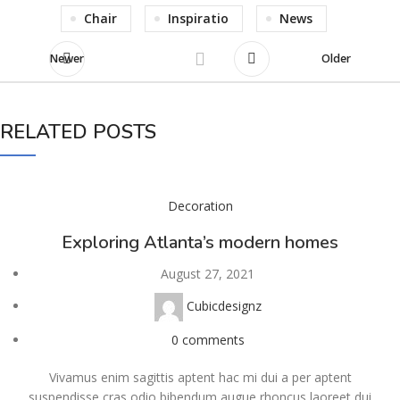
Chair
Inspiratio
News
Newer
Older
RELATED POSTS
Decoration
Exploring Atlanta’s modern homes
August 27, 2021
Cubicdesignz
0
comments
Vivamus enim sagittis aptent hac mi dui a per aptent
suspendisse cras odio bibendum augue rhoncus laoreet dui